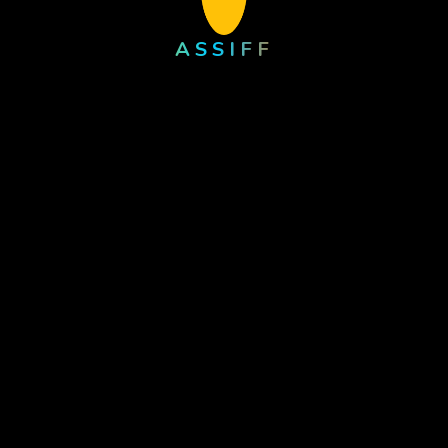
ASSIFF